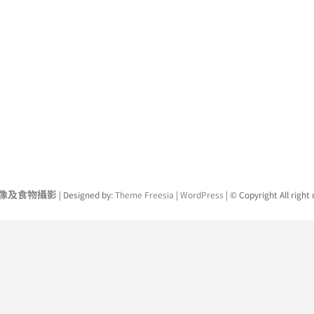
業人像及食物攝影
| Designed by:
Theme Freesia
|
WordPress
| © Copyright All right