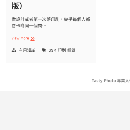
版）
做設計或者第一次落印刷，幾乎每個人都
會卡喺同一個問…
印
View More
刷
入
有用知識
GSM
印刷
紙質
門
分
享
｜
Tasty-Photo 專
其
實
揀
紙
冇
你
想
像
咁