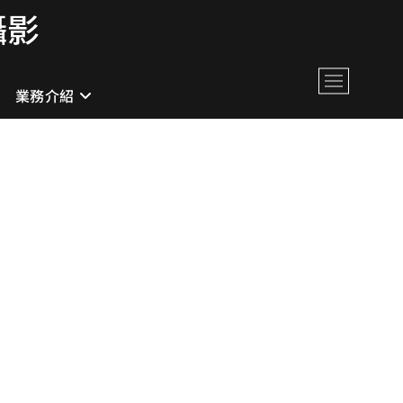
攝影
M
業務介紹
e
n
u
B
u
t
t
o
n