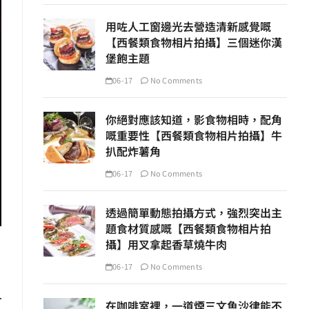
用咗人工窗邊光去營造清新感覺嘅
【西餐類食物相片拍攝】三個迷你漢
堡飽主題
06-17
No Comments
你絕對應該知道，影食物相時，配角
嘅重要性【西餐類食物相片拍攝】牛
扒配炸薯角
06-17
No Comments
透過簡單動態拍攝方式，強烈突出主
題食材質感嘅【西餐類食物相片拍
攝】用叉拿起香草燒牛肉
06-17
No Comments
在咖啡室裡，一道煙三文魚沙律能不