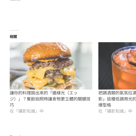
相關
讓你的料理跳出來的「邊緣光（エッ
把調酒類的氣氛拉滿
ジ）」？餐飲拍照時讓食物更立體的關鍵技
影」這種低調用光
巧
爆型格
在「攝影知識」中
在「攝影知識」中