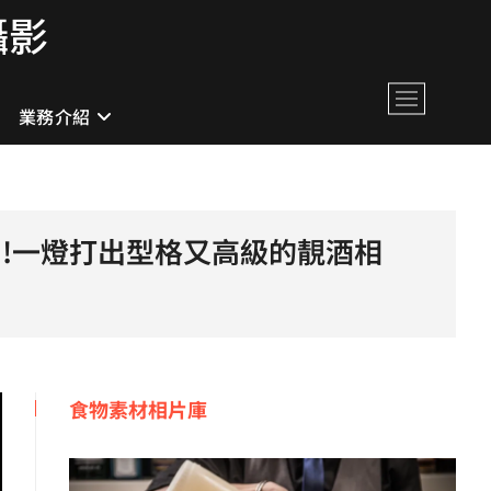
攝影
M
業務介紹
e
n
u
B
u
t
吧!!一燈打出型格又高級的靚酒相
t
o
n
食物素材相片庫