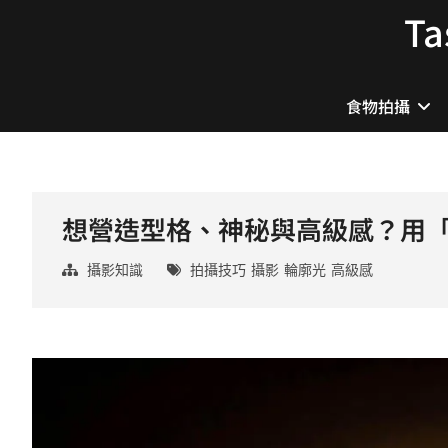
Skip
T
to
content
食物拍攝
想營造型格、神秘與高級感？用「輪
攝影知識
拍攝技巧
攝影
輪廓光
高級感