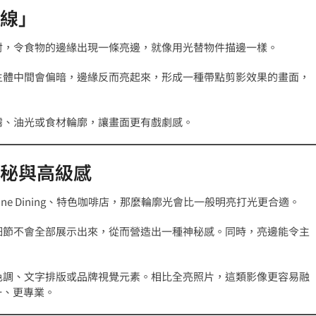
線」
射，令食物的邊緣出現一條亮邊，就像用光替物件描邊一樣。
主體中間會偏暗，邊緣反而亮起來，形成一種帶點剪影效果的畫面，
霧、油光或食材輪廓，讓畫面更有戲劇感。
秘與高級感
e Dining、特色咖啡店，那麼輪廓光會比一般明亮打光更合適。
細節不會全部展示出來，從而營造出一種神秘感。同時，亮邊能令主
色調、文字排版或品牌視覺元素。相比全亮照片，這類影像更容易融
一、更專業。