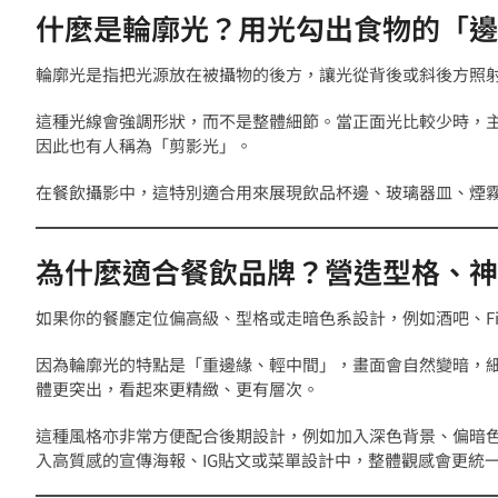
什麼是輪廓光？用光勾出食物的「邊
輪廓光是指把光源放在被攝物的後方，讓光從背後或斜後方照
這種光線會強調形狀，而不是整體細節。當正面光比較少時，
因此也有人稱為「剪影光」。
在餐飲攝影中，這特別適合用來展現飲品杯邊、玻璃器皿、煙
為什麼適合餐飲品牌？營造型格、神
如果你的餐廳定位偏高級、型格或走暗色系設計，例如酒吧、Fin
因為輪廓光的特點是「重邊緣、輕中間」，畫面會自然變暗，
體更突出，看起來更精緻、更有層次。
這種風格亦非常方便配合後期設計，例如加入深色背景、偏暗
入高質感的宣傳海報、IG貼文或菜單設計中，整體觀感會更統