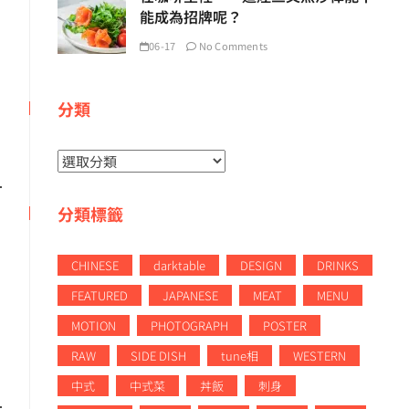
能成為招牌呢？
06-17
No Comments
分類
分
類
分類標籤
CHINESE
darktable
DESIGN
DRINKS
FEATURED
JAPANESE
MEAT
MENU
MOTION
PHOTOGRAPH
POSTER
RAW
SIDE DISH
tune相
WESTERN
中式
中式菜
丼飯
刺身