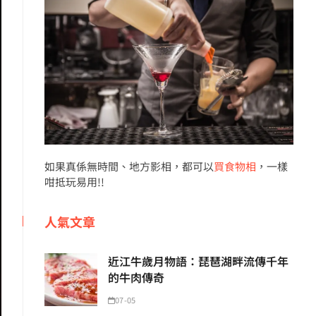
如果真係無時間、地方影相，都可以
買食物相
，一樣
咁抵玩易用!!
人氣文章
近江牛歲月物語：琵琶湖畔流傳千年
的牛肉傳奇
07-05