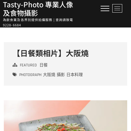
Tasty-Photo 專業人像
Skip
M
to
及食物攝影
e
content
為飲食業及各界別提供拍攝服務 | 查詢請致電
n
9228-6684
u
B
u
t
【日餐類相片】大阪燒
t
o
FEATURED
日餐
n
PHOTOGRAPH
大阪燒
攝影
日本料理