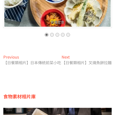
和風定食
文
Previous
Next
Previous
Next
post:
post:
【日餐類相片】日本傳統前菜小吃
【日餐類相片】叉燒魚餅拉麵
章
導
覽
食物素材相片庫