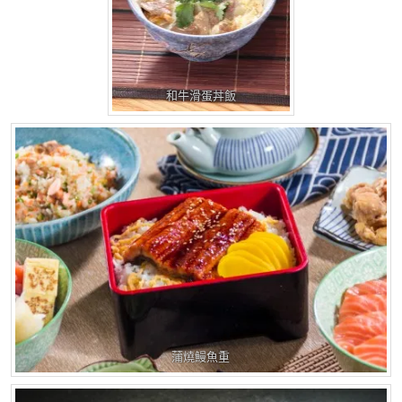
和牛滑蛋丼飯
蒲燒鰻魚重