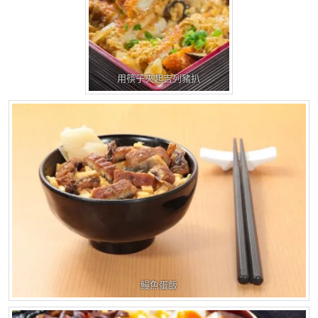
用筷子夾起吉列豬扒
鰻魚蛋飯