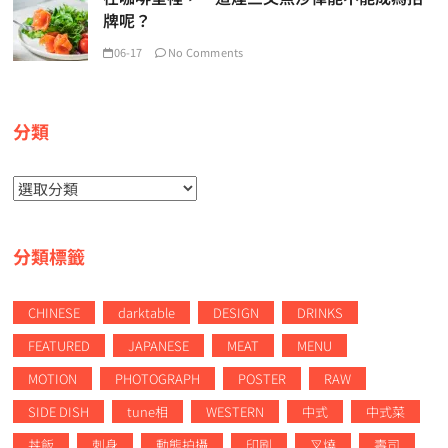
牌呢？
06-17
No Comments
分類
分
類
分類標籤
CHINESE
darktable
DESIGN
DRINKS
FEATURED
JAPANESE
MEAT
MENU
MOTION
PHOTOGRAPH
POSTER
RAW
SIDE DISH
tune相
WESTERN
中式
中式菜
丼飯
刺身
動態拍攝
印刷
叉燒
壽司