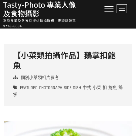
Tasty-Photo 專業人像
Skip
M
to
及食物攝影
e
content
為飲食業及各界別提供拍攝服務 | 查詢請致電
n
9228-6684
u
B
u
t
【小菜類拍攝作品】鵝掌扣鮑
t
o
魚
n
個別小菜類相片參考
FEATURED
PHOTOGRAPH
SIDE DISH
中式
小菜
扣
鮑魚
鵝
掌