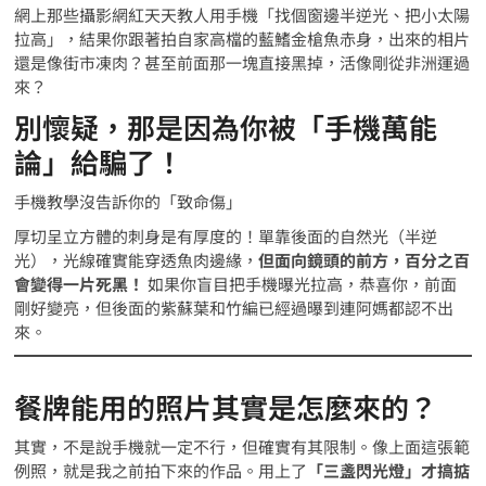
網上那些攝影網紅天天教人用手機「找個窗邊半逆光、把小太陽
拉高」，結果你跟著拍自家高檔的藍鰭金槍魚赤身，出來的相片
還是像街市凍肉？甚至前面那一塊直接黑掉，活像剛從非洲運過
來？
別懷疑，那是因為你被「手機萬能
論」給騙了！
手機教學沒告訴你的「致命傷」
厚切呈立方體的刺身是有厚度的！單靠後面的自然光（半逆
光），光線確實能穿透魚肉邊緣，
但面向鏡頭的前方，百分之百
會變得一片死黑！
如果你盲目把手機曝光拉高，恭喜你，前面
剛好變亮，但後面的紫蘇葉和竹編已經過曝到連阿媽都認不出
來。
餐牌能用的照片其實是怎麼來的？
其實，不是說手機就一定不行，但確實有其限制。像上面這張範
例照，就是我之前拍下來的作品。用上了
「三盞閃光燈」才搞掂