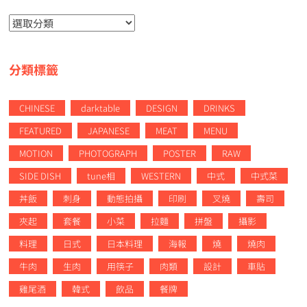
分
類
分類標籤
CHINESE
darktable
DESIGN
DRINKS
FEATURED
JAPANESE
MEAT
MENU
MOTION
PHOTOGRAPH
POSTER
RAW
SIDE DISH
tune相
WESTERN
中式
中式菜
丼飯
刺身
動態拍攝
印刷
叉燒
壽司
夾起
套餐
小菜
拉麵
拼盤
攝影
料理
日式
日本料理
海報
燒
燒肉
牛肉
生肉
用筷子
肉類
設計
車貼
雞尾酒
韓式
飲品
餐牌