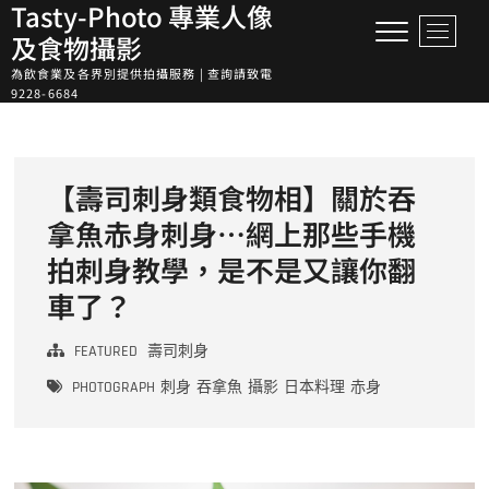
Tasty-Photo 專業人像
Skip
M
to
及食物攝影
e
content
為飲食業及各界別提供拍攝服務 | 查詢請致電
n
9228-6684
u
B
u
t
【壽司刺身類食物相】關於吞
t
o
拿魚赤身刺身…網上那些手機
n
拍刺身教學，是不是又讓你翻
車了？
FEATURED
壽司刺身
PHOTOGRAPH
刺身
吞拿魚
攝影
日本料理
赤身