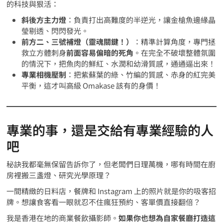
的科技與狠活：
斜後方主力燈
：負責打出高難度的半逆光，讓金槍魚邊緣晶
瑩剔透、閃閃發光。
前方二、三號補燈（靈魂關鍵！）
：精準計算角度，專門拯
救立方體刺身
前面容易偏暗的死角
。在完全不破壞整體氛圍
的情況下，把魚肉的鮮紅、水潤和幼滑質感，通通逼出來！
專業相機壓制
：把紫蘇葉的綠、竹編的質感、赤身的紅完美
平衡，這才叫高級 Omakase 該有的身價！
專業的事，還是交給有專業經驗的人
吧
秘訣我都毫無保留告訴你了，但老闆們日理萬機，哪有時間在廚
房裡搬三盞燈、研究光學原理？
一間精緻的日料店，餐牌和 Instagram 上的照片就是你的吸客招
牌。想讓食客看一眼就忍不住瘋狂預約、客單價直接翻倍？
我是香港在地的商業餐飲攝影師。
如果你也想為自家餐廳打造這