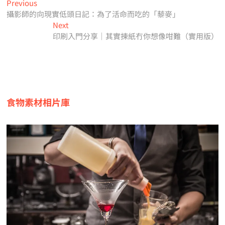
文
Previous
Previous
post:
攝影師的向現實低頭日記：為了活命而吃的「藜麥」
章
Next
Next
導
post:
印刷入門分享｜其實揀紙冇你想像咁難（實用版）
覽
食物素材相片庫