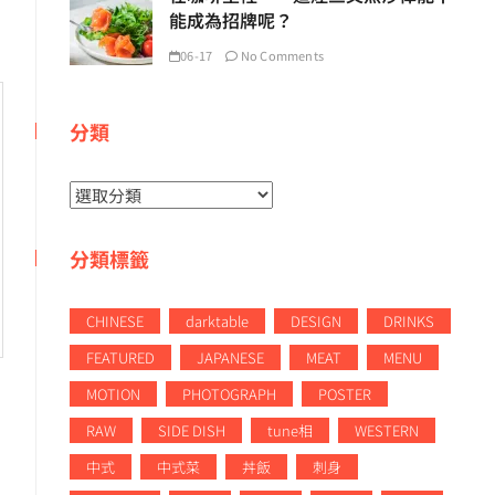
能成為招牌呢？
06-17
No Comments
分類
分
類
分類標籤
CHINESE
darktable
DESIGN
DRINKS
FEATURED
JAPANESE
MEAT
MENU
MOTION
PHOTOGRAPH
POSTER
RAW
SIDE DISH
tune相
WESTERN
中式
中式菜
丼飯
刺身