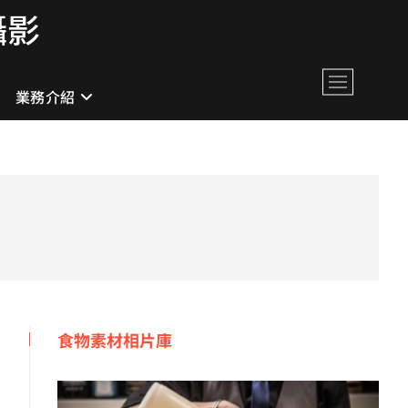
攝影
M
業務介紹
e
n
u
B
u
t
t
o
n
食物素材相片庫