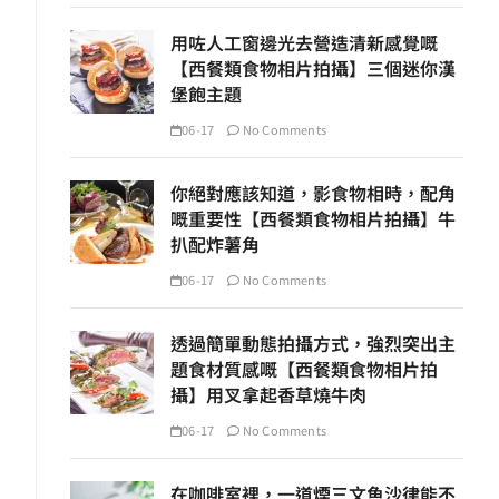
用咗人工窗邊光去營造清新感覺嘅
【西餐類食物相片拍攝】三個迷你漢
堡飽主題
06-17
No Comments
你絕對應該知道，影食物相時，配角
嘅重要性【西餐類食物相片拍攝】牛
扒配炸薯角
06-17
No Comments
透過簡單動態拍攝方式，強烈突出主
題食材質感嘅【西餐類食物相片拍
攝】用叉拿起香草燒牛肉
06-17
No Comments
在咖啡室裡，一道煙三文魚沙律能不