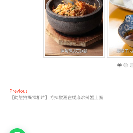
拌勻韓式石鍋飯
用筷子夾
文
Previous
Previous
post:
【動態拍攝類相片】將辣椒灑在橋底炒辣蟹上面
章
導
覽