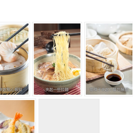
片
夾起點心蝦餃
夾起一些拉麵
用筷子夾起小籠包蘸醋