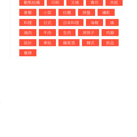
動態拍攝
印刷
叉燒
壽司
夾起
套餐
小菜
拉麵
拼盤
攝影
料理
日式
日本料理
海報
燒
燒肉
牛肉
生肉
用筷子
肉類
設計
車貼
雞尾酒
韓式
飲品
餐牌
上