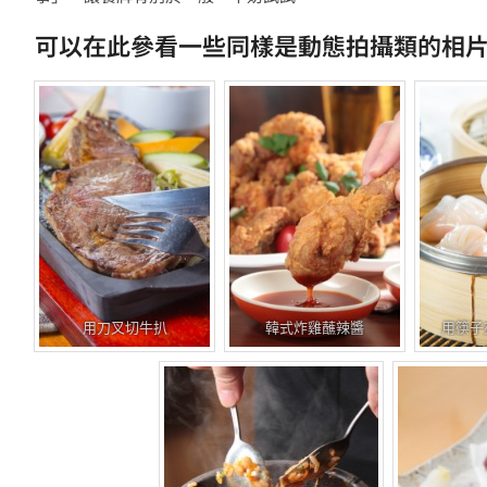
可以在此參看一些同樣是動態拍攝類的相
用刀叉切牛扒
韓式炸雞蘸辣醬
用筷子