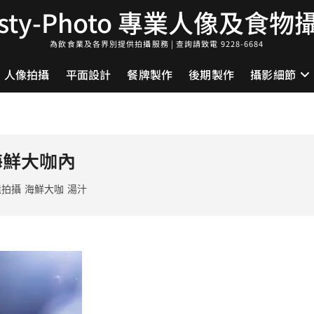
asty-Photo 專業人像及食物
為飲食業及各界別提供拍攝服務 | 查詢請致電 9228-6684
人像拍攝
平面設計
餐牌製作
後期製作
攝影細節
海鮮大咖內
態拍攝
海鮮大咖
湯汁