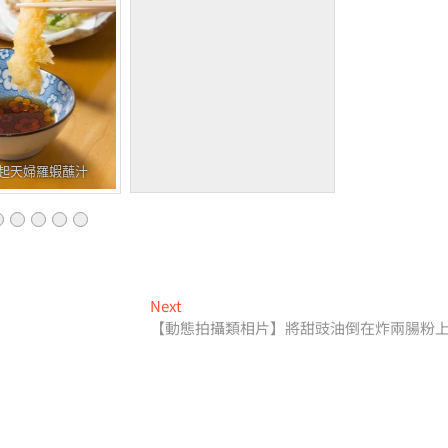
起天婦羅蝦蘸汁
Next
Next
post:
【動態拍攝類相片】將甜豉油倒在炸兩腸粉