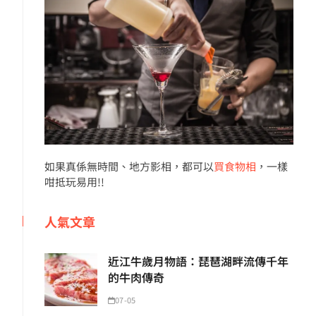
如果真係無時間、地方影相，都可以
買食物相
，一樣
咁抵玩易用!!
人氣文章
近江牛歲月物語：琵琶湖畔流傳千年
的牛肉傳奇
07-05