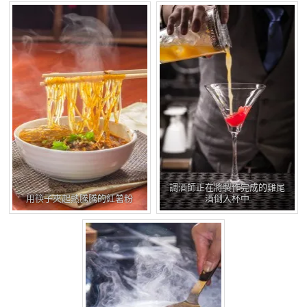
調酒師正在將製作完成的雞尾
用筷子夾起熱騰騰的紅薯粉
酒倒入杯中