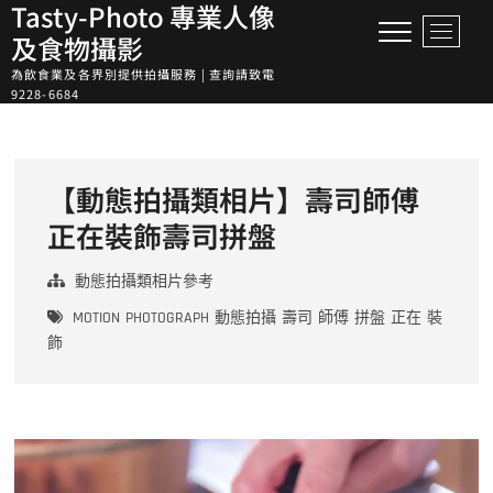
Tasty-Photo 專業人像
Skip
M
to
及食物攝影
e
content
為飲食業及各界別提供拍攝服務 | 查詢請致電
n
9228-6684
u
B
u
t
【動態拍攝類相片】壽司師傅
t
o
正在裝飾壽司拼盤
n
動態拍攝類相片參考
MOTION
PHOTOGRAPH
動態拍攝
壽司
師傅
拼盤
正在
裝
飾