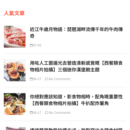
人氣文章
近江牛歲月物語：琵琶湖畔流傳千年的牛肉傳
奇
07-05
用咗人工窗邊光去營造清新感覺嘅【西餐類食
物相片拍攝】三個迷你漢堡飽主題
06-17
No Comments
你絕對應該知道，影食物相時，配角嘅重要性
【西餐類食物相片拍攝】牛扒配炸薯角
06-17
No Comments
透過簡單動態拍攝方式，強烈突出主題食材質