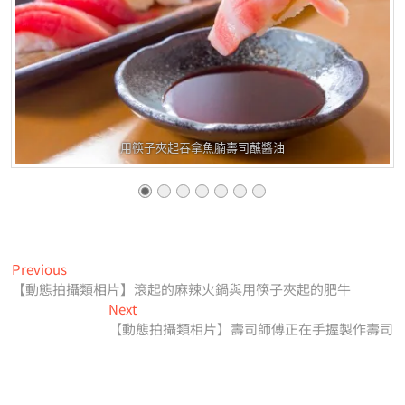
用筷子夾起吞拿魚腩壽司蘸醬油
文
Previous
Previous
post:
【動態拍攝類相片】滾起的麻辣火鍋與用筷子夾起的肥牛
章
Next
Next
導
post:
【動態拍攝類相片】壽司師傅正在手握製作壽司
覽