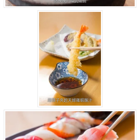
熱騰騰的韓式湯鍋
用筷子夾起天婦羅蝦蘸汁