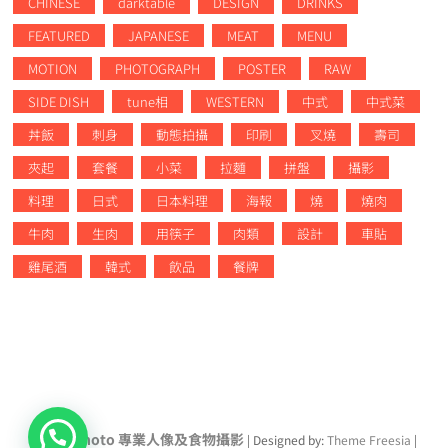
CHINESE
darktable
DESIGN
DRINKS
FEATURED
JAPANESE
MEAT
MENU
MOTION
PHOTOGRAPH
POSTER
RAW
SIDE DISH
tune相
WESTERN
中式
中式菜
丼飯
刺身
動態拍攝
印刷
叉燒
壽司
夾起
套餐
小菜
拉麵
拼盤
攝影
料理
日式
日本料理
海報
燒
燒肉
牛肉
生肉
用筷子
肉類
設計
車貼
雞尾酒
韓式
飲品
餐牌
Tasty-Photo 專業人像及食物攝影
| Designed by:
Theme Freesia
|