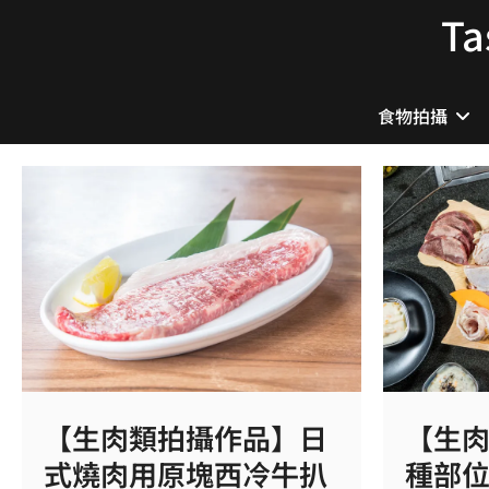
Skip
T
to
content
食物拍攝
【生肉類拍攝作品】日
【生
式燒肉用原塊西冷牛扒
種部