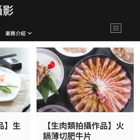
攝影
M
業務介紹
e
n
u
B
u
t
t
o
n
品】生
【生肉類拍攝作品】火
鍋薄切肥牛片