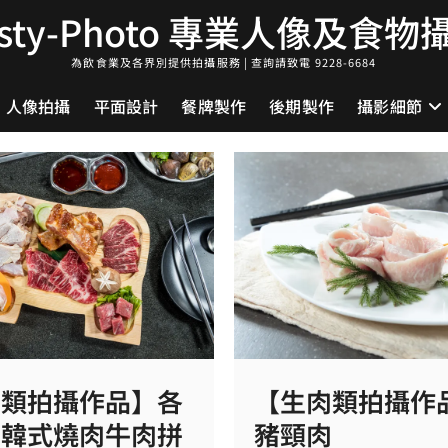
asty-Photo 專業人像及食物
為飲食業及各界別提供拍攝服務 | 查詢請致電 9228-6684
人像拍攝
平面設計
餐牌製作
後期製作
攝影細節
肉類拍攝作品】各
【生肉類拍攝作
位韓式燒肉牛肉拼
豬頸肉