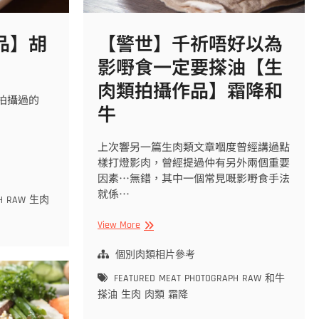
品】胡
【警世】千祈唔好以為
影嘢食一定要搽油【生
肉類拍攝作品】霜降和
經拍攝過的
牛
上次響另一篇生肉類文章嗰度曾經講過點
樣打燈影肉，曾經提過仲有另外兩個重要
因素…無錯，其中一個常見嘅影嘢食手法
就係…
H
RAW
生肉
【警
View More
世】
千
個別肉類相片參考
祈
FEATURED
MEAT
PHOTOGRAPH
RAW
和牛
唔
搽油
生肉
肉類
霜降
好
以