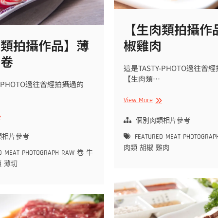
【生肉類拍攝作
肉類拍攝作品】薄
椒雞肉
肉卷
這是TASTY-PHOTO過往曾
【生肉類…
Y-PHOTO過往曾經拍攝過的
【生
View More
肉
生
類
個別肉類相片參考
拍
類相片參考
FEATURED
MEAT
PHOTOGRAP
攝
肉類
胡椒
雞肉
作
D
MEAT
PHOTOGRAPH
RAW
卷
牛
品】
類
薄切
胡
】
椒
雞
肉