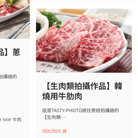
為
影
嘢
食
一
定
要
品】蔥
搽
油
【生
肉
類
經拍攝過的
拍
【生肉類拍攝作品】韓
攝
燒用牛肋肉
作
品】
霜
這是TASTY-PHOTO過往曾經拍攝過的
降
【生肉類…
H
RAW
牛肉
和
牛
【生
View More
肉