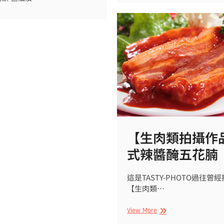
蔥
】
油
漬
薄
切
牛
肉
【生肉類拍攝作
式辣醬醃五花腩
這是TASTY-PHOTO過往曾
【生肉類…
【生
View More
肉