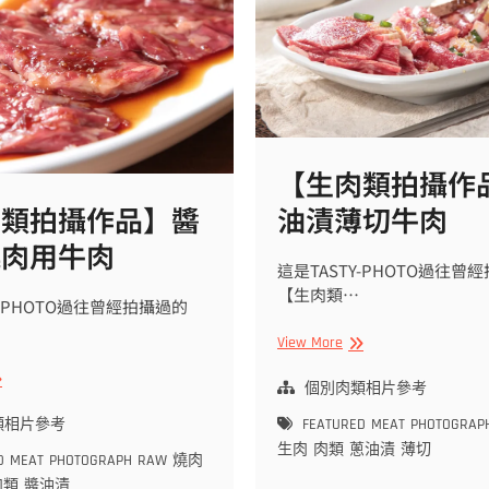
【生肉類拍攝作
肉類拍攝作品】醬
油漬薄切牛肉
燒肉用牛肉
這是TASTY-PHOTO過往曾
【生肉類…
Y-PHOTO過往曾經拍攝過的
【生
View More
肉
生
類
個別肉類相片參考
拍
類相片參考
FEATURED
MEAT
PHOTOGRAP
攝
生肉
肉類
蔥油漬
薄切
作
D
MEAT
PHOTOGRAPH
RAW
燒肉
品】
肉類
醬油漬