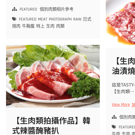
肉
你
卷
點
FEATURED
個別肉類相片參考
樣
FEATURED
MEAT
PHOTOGRAPH
RAW
日式
影
燒肉
牛胸腹
特上
生肉
肉類
靚
塊
肉!!
【生
肉
【生
類
拍
油漬
攝
作
這是TAST
品】
【生肉類…
日
式
燒
【
View More
肉
肉
用
類
【生肉類拍攝作品】韓
個別肉
特
拍
式辣醬醃豬扒
FEATURE
上
攝
牛肉
生肉