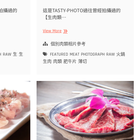
經拍攝過的
這是TASTY-PHOTO過往曾經拍攝過的
【生肉類…
【生
View More
肉
類
個別肉類相片參考
拍
H
RAW
生
生
FEATURED
MEAT
PHOTOGRAPH
RAW
火鍋
攝
生肉
肉類
肥牛片
薄切
作
品】
火
鍋
薄
切
肥
牛
片