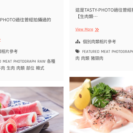
這是TASTY-PHOTO過往曾
【生肉類…
Y-PHOTO過往曾經拍攝過的
【生
View More
肉
生
類
個別肉類相片參考
拍
類相片參考
FEATURED
MEAT
PHOTOGRAP
攝
肉
肉類
豬頸肉
作
D
MEAT
PHOTOGRAPH
RAW
各種
品】
牛肉
生肉
肉類
部位
韓式
生
】
豬
頸
肉