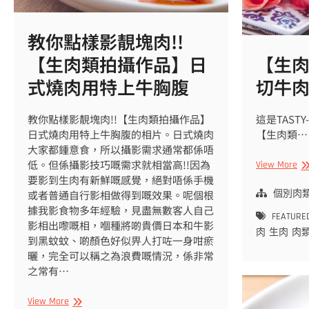
扒
肉
拼
教你點樣影靚塊肉!!
盤
【生肉類拍攝作品】日
【生
式燒肉用特上牛胸腹
切牛
教你點樣影靚塊肉!!【生肉類拍攝作品】
這是TAST
日式燒肉用特上牛胸腹的相片。日式燒肉
【生肉類…
大家都鍾意食，所以攝影需求通常都係唔
低。但係攝影技巧嘅需求就相當高!!因為
【
View More
要影到生肉有新鮮嘅感覺，絕對唔係手機
肉
類
或者普通自行影相做得到嘅效果。呢個根
個別肉
拍
據我影食物多年經驗，見盡無數客人自己
FEATURE
攝
影相出嚟嘅相，嗰種將啲貴價日本和牛影
肉
生肉
肉
作
到黑蚊蚊、啲顏色好似畀人打咗一身咁瘀
品
曬，完全可以稱之為浪費嘅情況，係非常
薄
之常有…
切
牛
教
View More