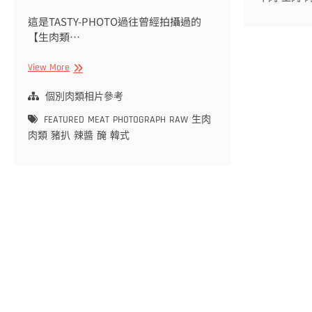
牛
作
胸
品
這是TASTY-PHOTO過往曾經拍攝過的
腹
醬
【生肉類…
油
漬
【生
View More
燒
肉
肉
類
個別肉類相片參考
用
拍
牛
FEATURED
MEAT
PHOTOGRAPH
RAW
生肉
攝
肉
肉類
豬扒
辣醬
醃
韓式
作
品】
韓
式
辣
醬
醃
豬
扒