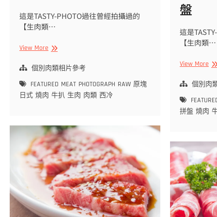
盤
這是TASTY-PHOTO過往曾經拍攝過的
【生肉類…
這是TAST
【生肉類…
【生
View More
肉
【
View More
類
個別肉類相片參考
肉
拍
類
FEATURED
MEAT
PHOTOGRAPH
RAW
原塊
個別肉
攝
拍
日式
燒肉
牛扒
生肉
肉類
西冷
作
FEATURE
攝
品】
拼盤
燒肉
作
日
品
式
各
燒
種
肉
部
用
位
原
韓
塊
式
西
燒
冷
肉
牛
牛