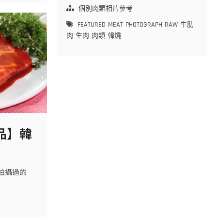
類
個別肉類相片參考
拍
FEATURED
MEAT
PHOTOGRAPH
RAW
牛肋
攝
肉
生肉
肉類
韓燒
作
品】
韓
燒
用
牛
肋
肉
品】韓
經拍攝過的