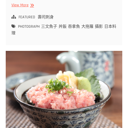
【壽
View More
司
刺
FEATURED
壽司刺身
身
PHOTOGRAPH
三文魚子
丼飯
吞拿魚
大拖羅
攝影
日本料
類
理
食
物
相】
教
你
用
日
本
餐
師
傅
嘅
八
分
滿
足