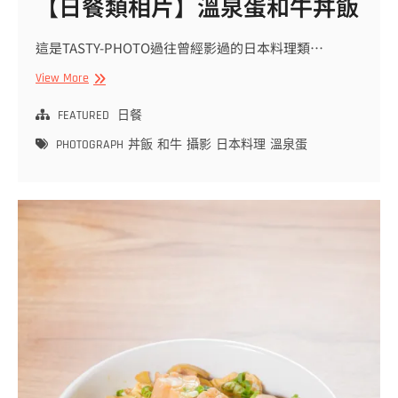
【日餐類相片】溫泉蛋和牛丼飯
這是TASTY-PHOTO過往曾經影過的日本料理類…
【日
View More
餐
類
FEATURED
日餐
相
PHOTOGRAPH
丼飯
和牛
攝影
日本料理
溫泉蛋
片】
溫
泉
蛋
和
牛
丼
飯