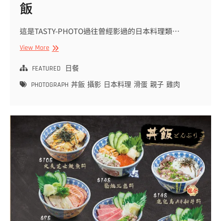
飯
這是TASTY-PHOTO過往曾經影過的日本料理類…
【日
View More
餐
類
FEATURED
日餐
相
PHOTOGRAPH
丼飯
攝影
日本料理
滑蛋
親子
雞肉
片】
雞
肉
滑
蛋
親
子
丼
飯