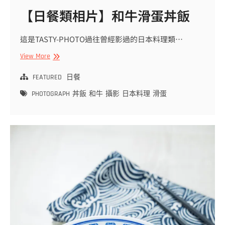
【日餐類相片】和牛滑蛋丼飯
這是TASTY-PHOTO過往曾經影過的日本料理類…
【日
View More
餐
類
FEATURED
日餐
相
PHOTOGRAPH
丼飯
和牛
攝影
日本料理
滑蛋
片】
和
牛
滑
蛋
丼
飯