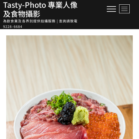
Tasty-Photo 專業人像
Skip
M
to
及食物攝影
e
content
為飲食業及各界別提供拍攝服務 | 查詢請致電
n
9228-6684
u
B
u
t
t
o
n