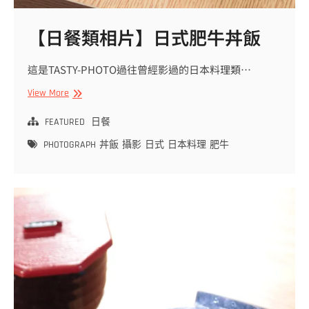
【日餐類相片】日式肥牛丼飯
這是TASTY-PHOTO過往曾經影過的日本料理類…
【日
View More
餐
類
FEATURED
日餐
相
PHOTOGRAPH
丼飯
攝影
日式
日本料理
肥牛
片】
日
式
肥
牛
丼
飯