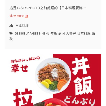
這是TASTY-PHOTO之前處理的【日本料理餐牌…
日
View More
本
料
日本料理
理
DESIGN
JAPANESE
MENU
丼飯
壽司
大餐牌
日本料理
鮨
餐
秋
牌
設
計
參
考
|
第
1
部
|
鮨
秋
壽
司