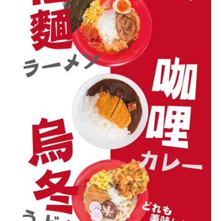
丼
飯
大
餐
牌