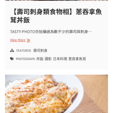
感
覺，
【壽司刺身類食物相】蔥吞拿魚
拿
茸丼飯
捏
一
碗
TASTY-PHOTO亦拍攝過為數不少的壽司與刺身…
吞
拿
【壽
View More
魚
司
大
刺
FEATURED
壽司刺身
拖
身
PHOTOGRAPH
丼飯
攝影
日本料理
蔥吞拿魚茸
羅
類
三
食
文
物
魚
相】
子
蔥
丼
吞
飯
拿
魚
茸
丼