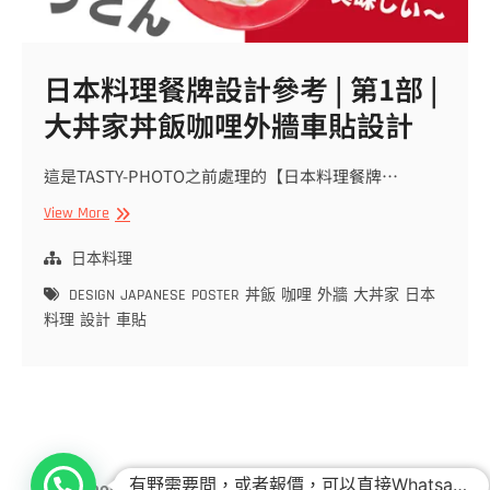
日本料理餐牌設計參考 | 第1部 |
大丼家丼飯咖哩外牆車貼設計
這是TASTY-PHOTO之前處理的【日本料理餐牌…
日
View More
本
料
日本料理
理
DESIGN
JAPANESE
POSTER
丼飯
咖哩
外牆
大丼家
日本
餐
料理
設計
車貼
牌
設
計
參
考
|
第
有野需要問，或者報價，可以直接Whatsapp傾，或者致電92286684呀~
Tasty-Photo 專業人像及食物攝影
1
| Designed by:
Theme Freesia
|